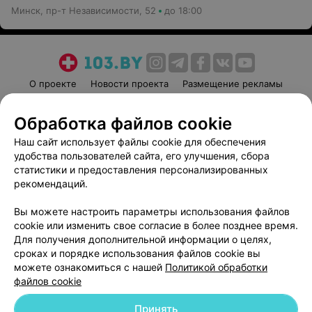
Минск, пр-т Независимости, 52
до 18:00
О проекте
Новости проекта
Размещение рекламы
Медицинский маркетинг
Публичный договор
Обработка файлов cookie
Пользовательское соглашение
Способы оплаты
Наш сайт использует файлы cookie для обеспечения
Вакансии
Партнеры
удобства пользователей сайта, его улучшения, сбора
Написать руководителю 103.by
статистики и предоставления персонализированных
Написать в поддержку
рекомендаций.
Персональные настройки cookie
Вы можете настроить параметры использования файлов
Обработка персональных данных
cookie или изменить свое согласие в более позднее время.
Для получения дополнительной информации о целях,
сроках и порядке использования файлов cookie вы
можете ознакомиться с нашей
Политикой обработки
файлов cookie
Принять