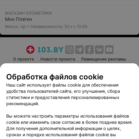
МАГАЗИН КОСМЕТИКИ
Мон Платин
Минск, пр-т Независимости, 52
с 10:00
О проекте
Новости проекта
Размещение рекламы
Медицинский маркетинг
Публичный договор
Обработка файлов cookie
Пользовательское соглашение
Способы оплаты
Наш сайт использует файлы cookie для обеспечения
Вакансии
Партнеры
удобства пользователей сайта, его улучшения, сбора
Написать руководителю 103.by
статистики и предоставления персонализированных
Написать в поддержку
рекомендаций.
Персональные настройки cookie
Вы можете настроить параметры использования файлов
Обработка персональных данных
cookie или изменить свое согласие в более позднее время.
Для получения дополнительной информации о целях,
сроках и порядке использования файлов cookie вы